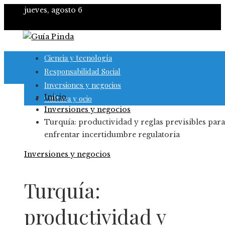
jueves, agosto 6
Ciencia y tecnología
Responsabilidad Social
Inversiones y negocios
Inicio
Cultura y ocio
Inversiones y negocios
Turquía: productividad y reglas previsibles para
enfrentar incertidumbre regulatoria
Inversiones y negocios
Turquía:
productividad y