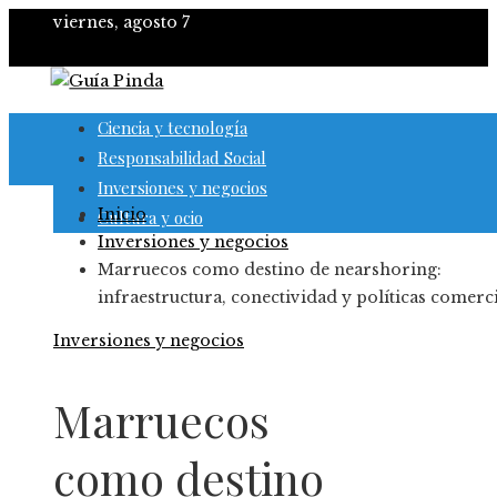
viernes, agosto 7
Ciencia y tecnología
Responsabilidad Social
Inversiones y negocios
Inicio
Cultura y ocio
Inversiones y negocios
Marruecos como destino de nearshoring:
infraestructura, conectividad y políticas comerc
Inversiones y negocios
Marruecos
como destino