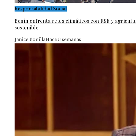
Responsabilidad Social
Benín enfrenta retos climáticos con RSE y agricult
sostenible
Janice Bonilla
Hace 3 semanas