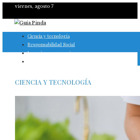
viernes, agosto 7
Ciencia y tecnología
Responsabilidad Social
Inversiones y negocios
Cultura y ocio
CIENCIA Y TECNOLOGÍA