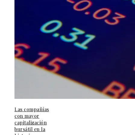
Las compañías
con mayor
capitalización
bursátil en la