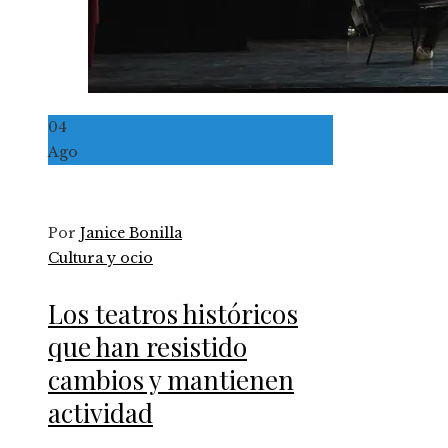
04
Ago
Por
Janice Bonilla
Cultura y ocio
Los teatros históricos
que han resistido
cambios y mantienen
actividad