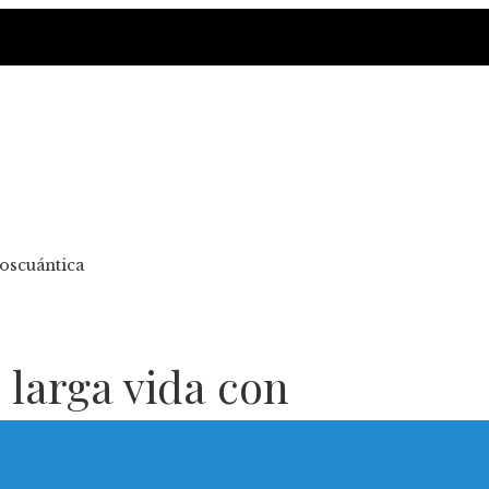
poscuántica
 larga vida con
a