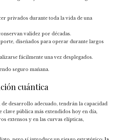
r privados durante toda la vida de una
 conservan validez por décadas.
nsporte, diseñados para operar durante largos
ualizarse fácilmente una vez desplegados.
 siendo seguro mañana.
ación cuántica
 de desarrollo adecuado, tendrán la capacidad
e clave pública más extendidos hoy en día,
s extensos y en las curvas elípticas,
iato, pero sí introduce un riesgo estratégico:
la