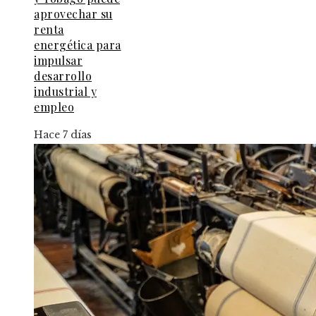
aprovechar su
renta
energética para
impulsar
desarrollo
industrial y
empleo
Hace 7 días