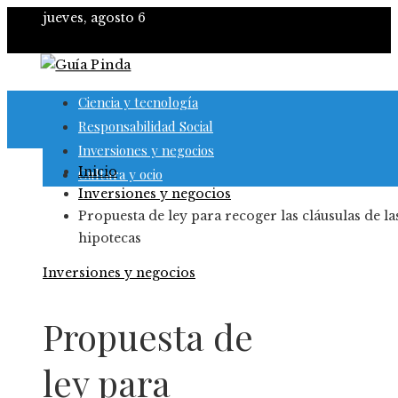
jueves, agosto 6
Ciencia y tecnología
Responsabilidad Social
Inversiones y negocios
Inicio
Cultura y ocio
Inversiones y negocios
Propuesta de ley para recoger las cláusulas de la
hipotecas
Inversiones y negocios
Propuesta de
ley para