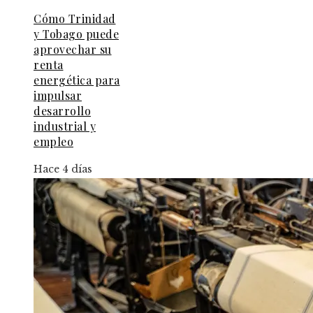
Cómo Trinidad
y Tobago puede
aprovechar su
renta
energética para
impulsar
desarrollo
industrial y
empleo
Hace 4 días