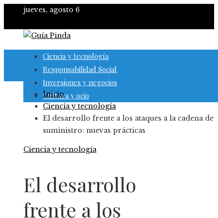
jueves, agosto 6
Ciencia y tecnología
Responsabilidad Social
Inversiones y negocios
Inicio
Cultura y ocio
Ciencia y tecnología
El desarrollo frente a los ataques a la cadena de
suministro: nuevas prácticas
Ciencia y tecnología
El desarrollo
frente a los