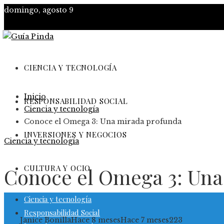
domingo, agosto 9
CIENCIA Y TECNOLOGÍA
Inicio
RESPONSABILIDAD SOCIAL
Ciencia y tecnología
Conoce el Omega 3: Una mirada profunda
INVERSIONES Y NEGOCIOS
Ciencia y tecnología
CULTURA Y OCIO
Conoce el Omega 3: Una
Ciencia y tecnología
Responsabilidad Social
Janice Bonilla
Hace 8 meses
Hace 7 meses
223