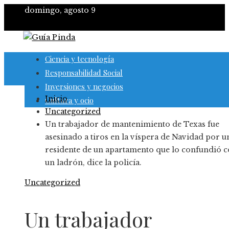
domingo, agosto 9
Ciencia y tecnología
Responsabilidad Social
Inversiones y negocios
Inicio
Cultura y ocio
Uncategorized
Un trabajador de mantenimiento de Texas fue
asesinado a tiros en la víspera de Navidad por u
residente de un apartamento que lo confundió 
un ladrón, dice la policía.
Uncategorized
Un trabajador