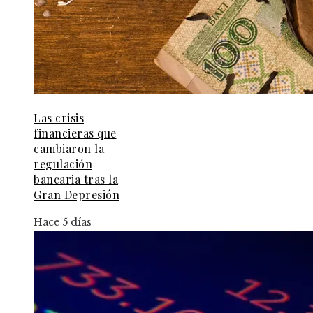
Las crisis
financieras que
cambiaron la
regulación
bancaria tras la
Gran Depresión
Hace 5 días