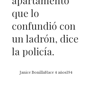
apartamento
que lo
confundió con
un ladrón, dice
la policía.
Janice Bonilla
Hace 4 años
194