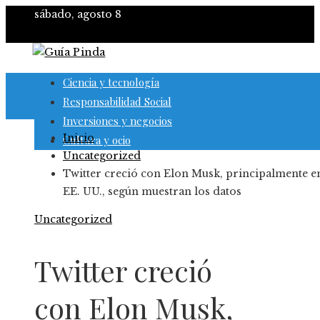
sábado, agosto 8
Ciencia y tecnología
Responsabilidad Social
Inversiones y negocios
Inicio
Cultura y ocio
Uncategorized
Twitter creció con Elon Musk, principalmente e
EE. UU., según muestran los datos
Uncategorized
Twitter creció
con Elon Musk,