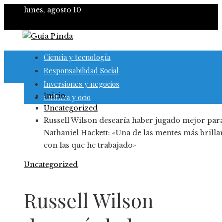
lunes, agosto 10
Ciencia y tecnología
Responsabilidad Social
Inversiones y negocios
Inicio
Cultura y ocio
Uncategorized
Russell Wilson desearía haber jugado mejor par
Nathaniel Hackett: «Una de las mentes más brilla
con las que he trabajado»
Uncategorized
Russell Wilson