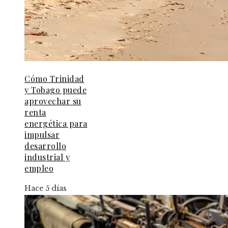
Cómo Trinidad
y Tobago puede
aprovechar su
renta
energética para
impulsar
desarrollo
industrial y
empleo
Hace 5 días