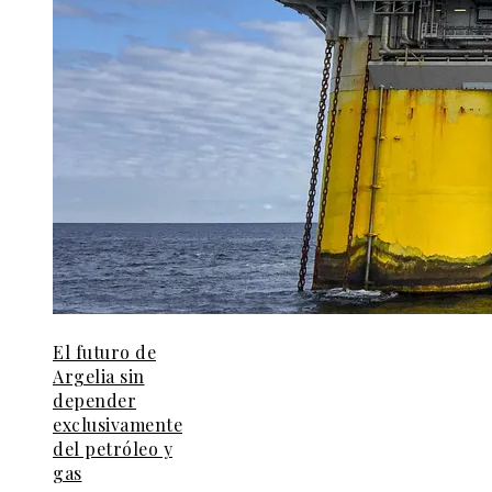
El futuro de
Argelia sin
depender
exclusivamente
del petróleo y
gas