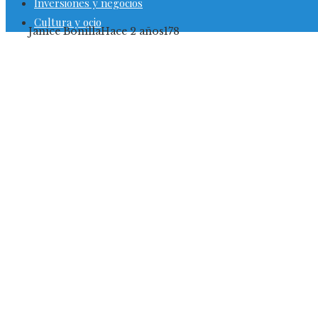
Inversiones y negocios
Cultura y ocio
Janice Bonilla
Hace 2 años
178