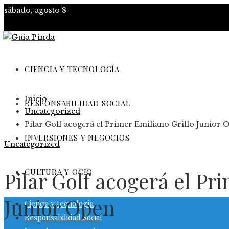
sábado, agosto 8
CIENCIA Y TECNOLOGÍA
Inicio
RESPONSABILIDAD SOCIAL
Uncategorized
Pilar Golf acogerá el Primer Emiliano Grillo Junior 
INVERSIONES Y NEGOCIOS
Uncategorized
CULTURA Y OCIO
Pilar Golf acogerá el Pr
Junior Open
Ciencia y tecnología
Responsabilidad Social