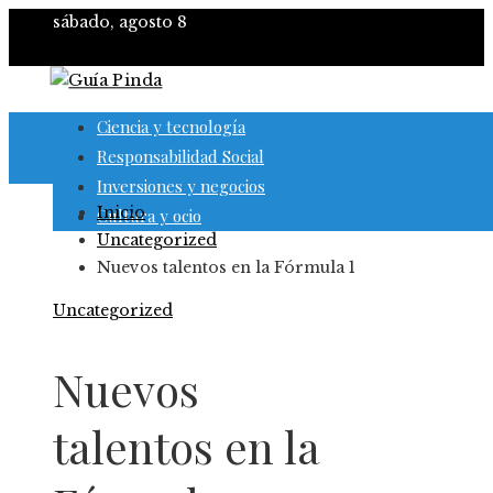
sábado, agosto 8
Ciencia y tecnología
Responsabilidad Social
Inversiones y negocios
Inicio
Cultura y ocio
Uncategorized
Nuevos talentos en la Fórmula 1
Uncategorized
Nuevos
talentos en la