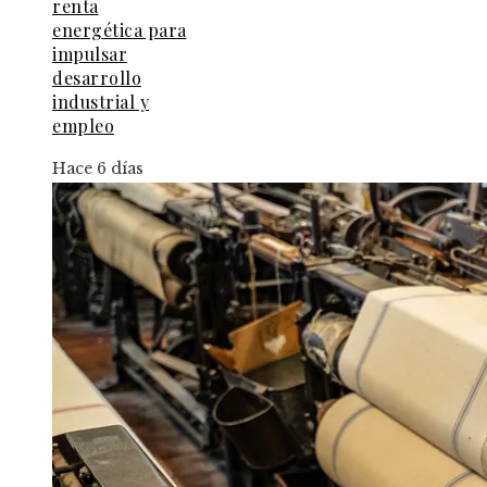
renta
energética para
impulsar
desarrollo
industrial y
empleo
Hace 6 días