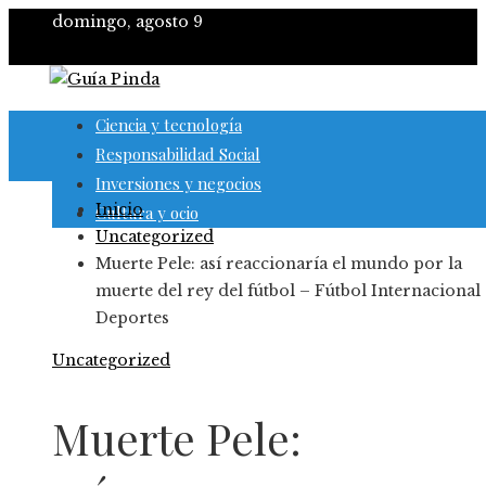
domingo, agosto 9
Ciencia y tecnología
Responsabilidad Social
Inversiones y negocios
Inicio
Cultura y ocio
Uncategorized
Muerte Pele: así reaccionaría el mundo por la
muerte del rey del fútbol – Fútbol Internacional
Deportes
Uncategorized
Muerte Pele: