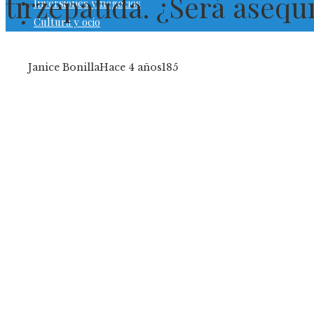
tirzepatida. ¿Será asequ
Inversiones y negocios
Cultura y ocio
Janice Bonilla
Hace 4 años
185