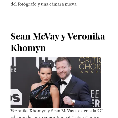
del fotógrafo y una cámara nueva.
—
Sean McVay y Veronika
Khomyn
Veronika Khomyn y Sean McVay asisten a la 27ª
edición de los premios Annual Critics Choice