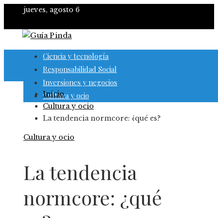
jueves, agosto 6
Ciencia y tecnología
Responsabilidad Social
Inversiones y negocios
Inicio
Cultura y ocio
Cultura y ocio
La tendencia normcore: ¿qué es?
Cultura y ocio
La tendencia
normcore: ¿qué