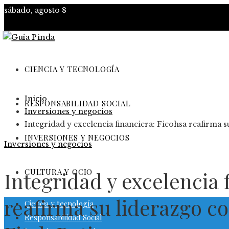
sábado, agosto 8
CIENCIA Y TECNOLOGÍA
Inicio
RESPONSABILIDAD SOCIAL
Inversiones y negocios
Integridad y excelencia financiera: Ficohsa reafirma su
INVERSIONES Y NEGOCIOS
Inversiones y negocios
CULTURA Y OCIO
Integridad y excelencia 
reafirma su liderazgo co
Ciencia y tecnología
Responsabilidad Social