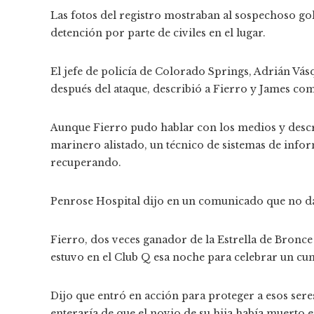
Las fotos del registro mostraban al sospechoso g
detención por parte de civiles en el lugar.
El jefe de policía de Colorado Springs, Adrián Vás
después del ataque, describió a Fierro y James co
Aunque Fierro pudo hablar con los medios y descri
marinero alistado, un técnico de sistemas de info
recuperando.
Penrose Hospital dijo en un comunicado que no dar
Fierro, dos veces ganador de la Estrella de Bronce
estuvo en el Club Q esa noche para celebrar un cump
Dijo que entró en acción para proteger a esos seres
enteraría de que el novio de su hija había muerto e