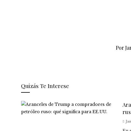
Por Ja
Quizás Te Interese
Ara
rus
Jan
En 