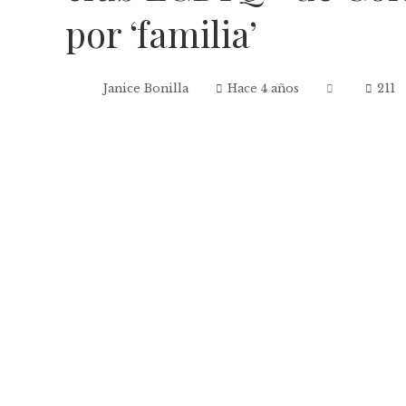
por ‘familia’
Janice Bonilla
Hace 4 años
211