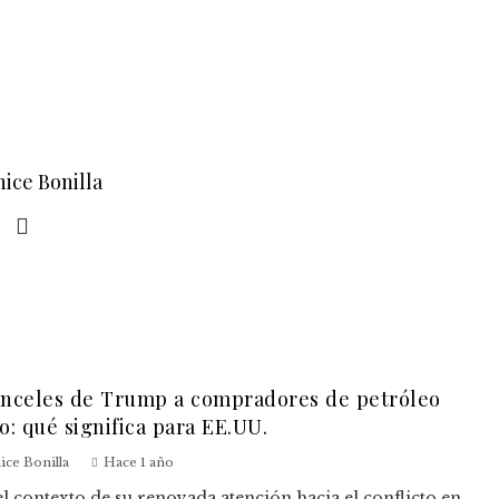
nice Bonilla
nceles de Trump a compradores de petróleo
o: qué significa para EE.UU.
ice Bonilla
Hace 1 año
el contexto de su renovada atención hacia el conflicto en