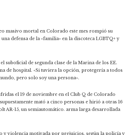
teo masivo mortal en Colorado este mes rompió su
 una defensa de la «familia» en la discoteca LGBTQ+ y
 el suboficial de segunda clase de la Marina de los EE.
de hospital. «Si tuviera la opción, protegería a todos
 mundo, pero solo soy una persona».
ufridas el 19 de noviembre en el Club Q de Colorado
supuestamente mató a cinco personas e hirió a otras 16
Colt AR-15, un semiautomático. arma larga desarrollada
o y violencia motivada por prejuicios, según la policía y