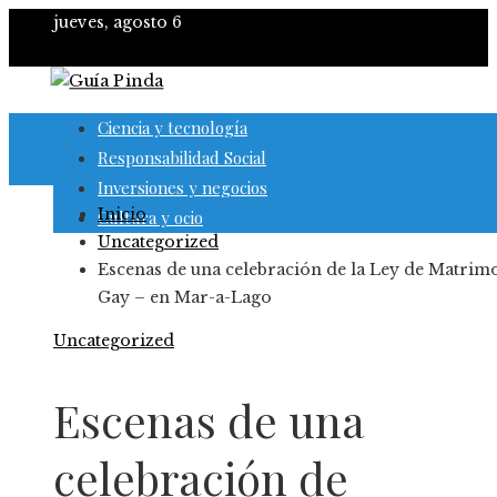
jueves, agosto 6
Ciencia y tecnología
Responsabilidad Social
Inversiones y negocios
Inicio
Cultura y ocio
Uncategorized
Escenas de una celebración de la Ley de Matrim
Gay – en Mar-a-Lago
Uncategorized
Escenas de una
celebración de