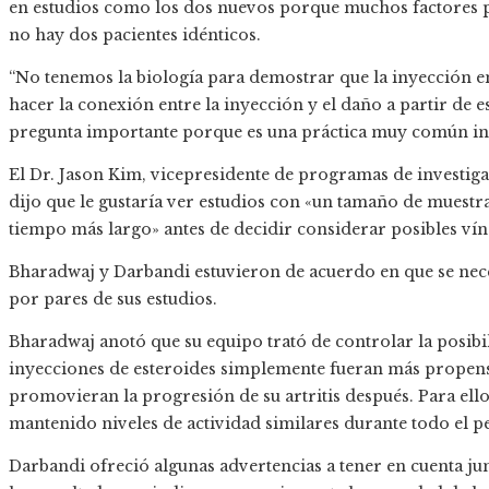
en estudios como los dos nuevos porque muchos factores pue
no hay dos pacientes idénticos.
“No tenemos la biología para demostrar que la inyección en
hacer la conexión entre la inyección y el daño a partir de e
pregunta importante porque es una práctica muy común iny
El Dr. Jason Kim, vicepresidente de programas de investigac
dijo que le gustaría ver estudios con «un tamaño de mues
tiempo más largo» antes de decidir considerar posibles vín
Bharadwaj y Darbandi estuvieron de acuerdo en que se neces
por pares de sus estudios.
Bharadwaj anotó que su equipo trató de controlar la posibi
inyecciones de esteroides simplemente fueran más propensa
promovieran la progresión de su artritis después. Para ello
mantenido niveles de actividad similares durante todo el p
Darbandi ofreció algunas advertencias a tener en cuenta jun