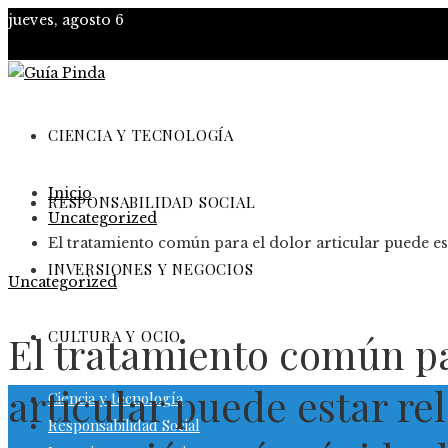
jueves, agosto 6
CIENCIA Y TECNOLOGÍA
Inicio
RESPONSABILIDAD SOCIAL
Uncategorized
El tratamiento común para el dolor articular puede es
INVERSIONES Y NEGOCIOS
Uncategorized
CULTURA Y OCIO
El tratamiento común pa
articular puede estar r
Ciencia y tecnología
Responsabilidad Social