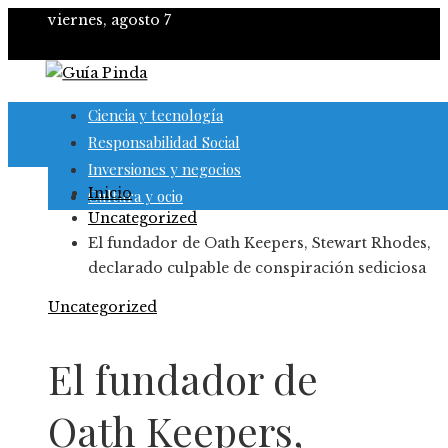
viernes, agosto 7
Ciencia y tecnología
Responsabilidad Social
Inversiones y negocios
Inicio
Cultura y ocio
Uncategorized
El fundador de Oath Keepers, Stewart Rhodes,
declarado culpable de conspiración sediciosa
Uncategorized
El fundador de
Oath Keepers,