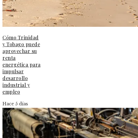
Cómo Trinidad
y Tobago puede
aprovechar su
renta
energética para
impulsar
desarrollo
industrial y
empleo
Hace 5 días