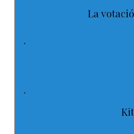
La votació
Ki