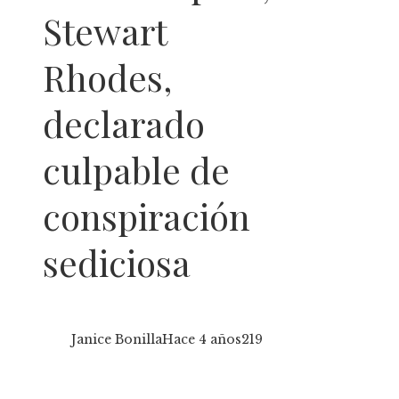
Stewart
Rhodes,
declarado
culpable de
conspiración
sediciosa
Janice Bonilla
Hace 4 años
219