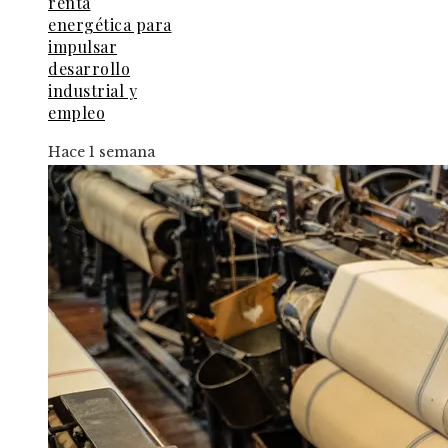
renta
energética para
impulsar
desarrollo
industrial y
empleo
Hace 1 semana