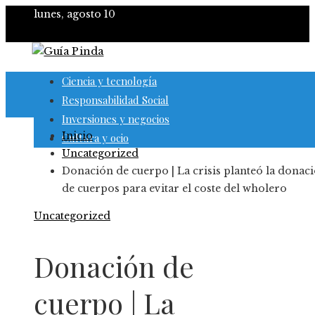
lunes, agosto 10
Ciencia y tecnología
Responsabilidad Social
Inversiones y negocios
Inicio
Cultura y ocio
Uncategorized
Donación de cuerpo | La crisis planteó la donac
de cuerpos para evitar el coste del wholero
Uncategorized
Donación de
cuerpo | La