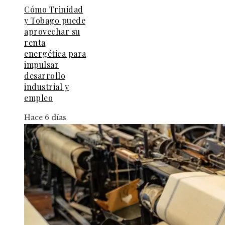
Cómo Trinidad
y Tobago puede
aprovechar su
renta
energética para
impulsar
desarrollo
industrial y
empleo
Hace 6 días