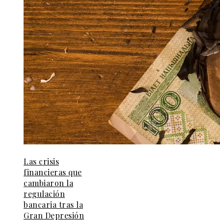
Las crisis
financieras que
cambiaron la
regulación
bancaria tras la
Gran Depresión