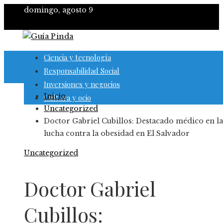
domingo, agosto 9
Ciencia y tecnología
Responsabilidad Social
Inversiones y negocios
Inicio
Cultura y ocio
Uncategorized
Doctor Gabriel Cubillos: Destacado médico en la
lucha contra la obesidad en El Salvador
Uncategorized
Doctor Gabriel
Cubillos: