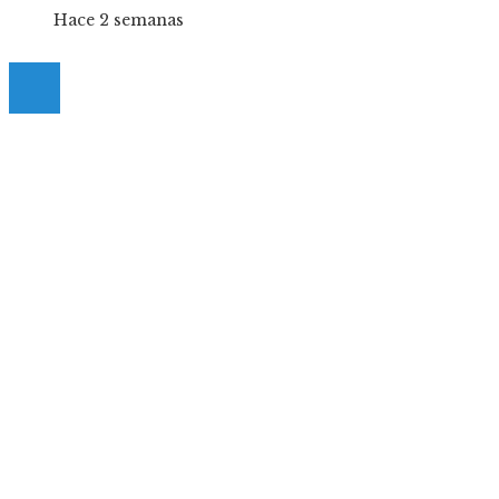
Hace 2 semanas
© 2025 Guia-Pinda. All Right Reserved.