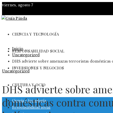
viernes, agosto 7
CIENCIA Y TECNOLOGÍA
Inicio
RESPONSABILIDAD SOCIAL
Uncategorized
DHS advierte sobre amenazas terroristas domésticas
INVERSIONES Y NEGOCIOS
Uncategorized
CULTURA Y OCIO
DHS advierte sobre amen
domésticas contra com
Ciencia y tecnología
Responsabilidad Social