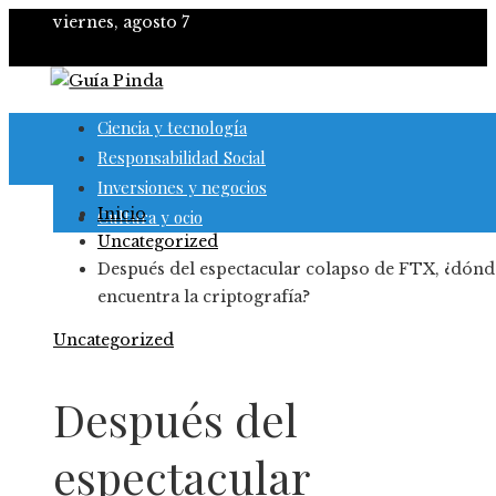
viernes, agosto 7
Ciencia y tecnología
Responsabilidad Social
Inversiones y negocios
Inicio
Cultura y ocio
Uncategorized
Después del espectacular colapso de FTX, ¿dónd
encuentra la criptografía?
Uncategorized
Después del
espectacular