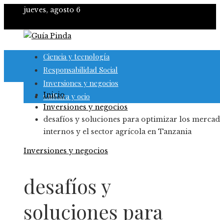
jueves, agosto 6
Ciencia y tecnología
Responsabilidad Social
Inversiones y negocios
Inicio
Cultura y ocio
Inversiones y negocios
desafíos y soluciones para optimizar los merca
internos y el sector agrícola en Tanzania
Inversiones y negocios
desafíos y
soluciones para