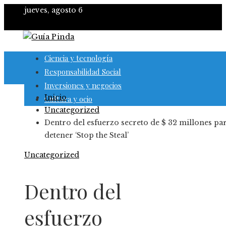
jueves, agosto 6
Ciencia y tecnología
Responsabilidad Social
Inversiones y negocios
Inicio
Cultura y ocio
Uncategorized
Dentro del esfuerzo secreto de $ 32 millones pa
detener ‘Stop the Steal’
Uncategorized
Dentro del
esfuerzo