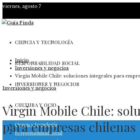
viernes, agosto 7
CIENCIA Y TECNOLOGÍA
Inicio
RESPONSABILIDAD SOCIAL
Inversiones y negocios
Virgin Mobile Chile: soluciones integrales para empre
INVERSIONES Y NEGOCIOS
Inversiones y negocios
CULTURA Y OCIO
Virgin Mobile Chile: sol
para empresas chilenas
Ciencia y tecnología
Responsabilidad Social