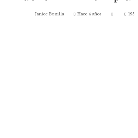
Janice Bonilla
Hace 4 años
195