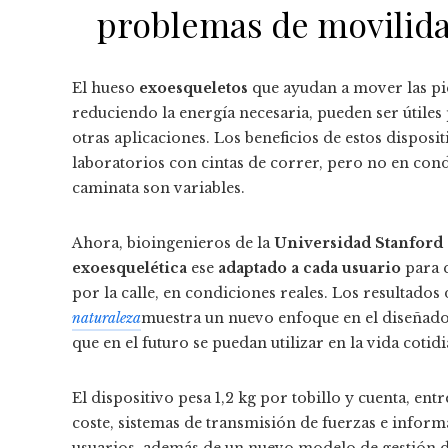
problemas de movilida
El hueso
exoesqueletos
que ayudan a mover las pi
reduciendo la energía necesaria, pueden ser útiles
otras aplicaciones. Los beneficios de estos dispos
laboratorios con cintas de correr, pero no en cond
caminata son variables.
Ahora, bioingenieros de la
Universidad Stanford
exoesquelética
ese
adaptado a cada usuario
para q
por la calle, en condiciones reales. Los resultados 
naturaleza
muestra un nuevo enfoque en el diseñador 
que en el futuro se puedan utilizar en la vida cotidi
El dispositivo pesa 1,2 kg por tobillo y cuenta, e
coste, sistemas de transmisión de fuerzas e informa
usuarios, además de un nuevo modelo de gestión de 