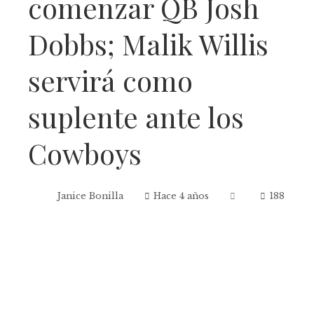
comenzar QB Josh
Dobbs; Malik Willis
servirá como
suplente ante los
Cowboys
Janice Bonilla
Hace 4 años
188