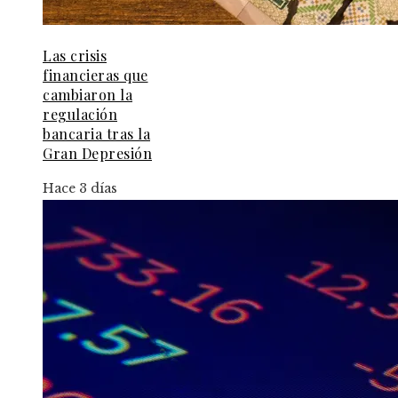
Las crisis
financieras que
cambiaron la
regulación
bancaria tras la
Gran Depresión
Hace 3 días