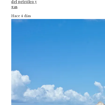
del petróleo y
gas
Hace 4 días