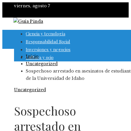
viernes, agosto 7
Ciencia y tecnología
Responsabilidad Social
Inversiones y negocios
Inicio
Cultura y ocio
Uncategorized
Sospechoso arrestado en asesinatos de estudiant
de la Universidad de Idaho
Uncategorized
Sospechoso
arrestado en