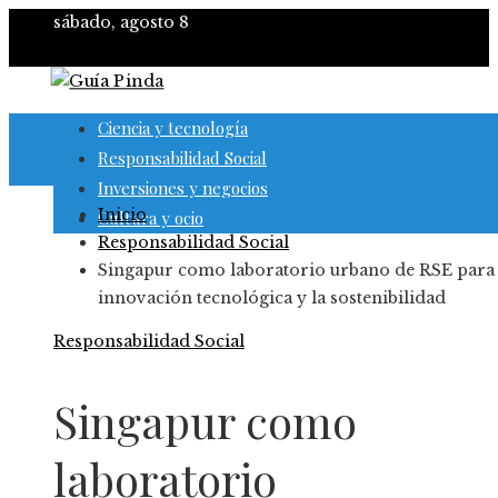
sábado, agosto 8
Ciencia y tecnología
Responsabilidad Social
Inversiones y negocios
Inicio
Cultura y ocio
Responsabilidad Social
Singapur como laboratorio urbano de RSE para 
innovación tecnológica y la sostenibilidad
Responsabilidad Social
Singapur como
laboratorio