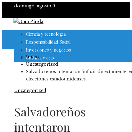
domingo, agosto 9
Ciencia y tecnología
Responsabilidad Social
Inversiones y negocios
Inicio
Cultura y ocio
Uncategorized
Salvadoreños intentaron ‘influir directamente’ e
elecciones estadounidenses
Uncategorized
Salvadoreños
intentaron