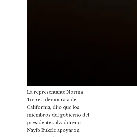
La representante Norma
Torres, demócrata de
California, dijo que los
miembros del gobierno del
presidente salvadoreño
Nayib Bukele apoyaron