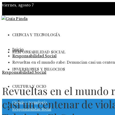
viernes, agosto 7
CIENCIA Y TECNOLOGÍA
Inicio
RESPONSABILIDAD SOCIAL
Responsabilidad Social
Revueltas en el mundo rabe: Denuncian casi un centena
INVERSIONES Y NEGOCIOS
Responsabilidad Social
CULTURA Y OCIO
Revueltas en el mundo 
casi un centenar de viol
Ciencia y tecnología
Responsabilidad Social