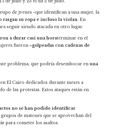
1 de julio y 23 el da 2 de julio.
rupo de jvenes «que identifican a una mujer, la
o rasgan su ropa e incluso la violan
. En
ara seguir siendo atacada en otro lugar.
aron a durar casi una hora
terminar en el
ujeres fueron
«golpeadas con cadenas de
 este problema, que podría desembocar en
una
 en El Cairo dedicados durante meses a
do de las protestas. Estos ataques están en
actos no se han podido identificar
 a grupos de matones que se aprovechan del
rir
para cometer los asaltos.