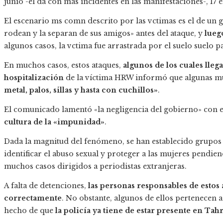
junio -el da con más incidentes en las manifestaciones-, 17 el 
El escenario ms comn descrito por las vctimas es el de un g
rodean y la separan de sus amigos» antes del ataque, y
lueg
algunos casos, la vctima fue arrastrada por el suelo suelo p
En muchos casos, estos ataques,
algunos de los cuales lleg
hospitalización
de la víctima HRW informó que algunas m
metal, palos, sillas y hasta con cuchillos»
.
El comunicado lamentó «la negligencia del gobierno» con
cultura de la «impunidad»
.
Dada la magnitud del fenómeno, se han establecido grupos
identificar el abuso sexual y proteger a las mujeres pendien
muchos casos dirigidos a periodistas extranjeras.
A falta de detenciones,
las personas responsables de estos 
correctamente
. No obstante, algunos de ellos pertenecen
hecho de que
la policía ya tiene de estar presente en Tah