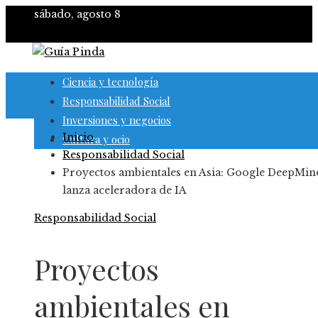
sábado, agosto 8
Ciencia y tecnología
Responsabilidad Social
Inversiones y negocios
Inicio
Cultura y ocio
Responsabilidad Social
Proyectos ambientales en Asia: Google DeepMin
lanza aceleradora de IA
Responsabilidad Social
Proyectos
ambientales en