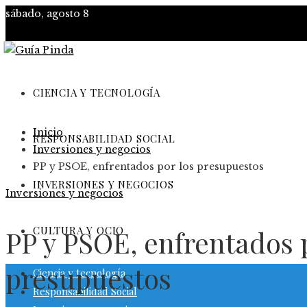
sábado, agosto 8
CIENCIA Y TECNOLOGÍA
Inicio
RESPONSABILIDAD SOCIAL
Inversiones y negocios
PP y PSOE, enfrentados por los presupuestos
INVERSIONES Y NEGOCIOS
Inversiones y negocios
CULTURA Y OCIO
PP y PSOE, enfrentados 
presupuestos
Ciencia y tecnología
Responsabilidad Social