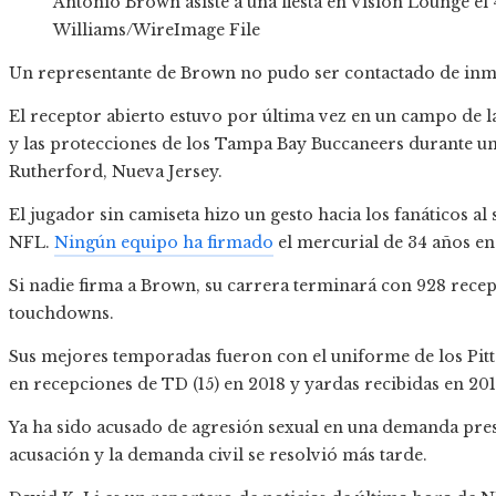
Antonio Brown asiste a una fiesta en Vision Lounge el
Williams/WireImage File
Un representante de Brown no pudo ser contactado de inme
El receptor abierto estuvo por última vez en un campo de l
y las protecciones de los Tampa Bay Buccaneers durante un
Rutherford, Nueva Jersey.
El jugador sin camiseta hizo un gesto hacia los fanáticos al
NFL.
Ningún equipo ha firmado
el mercurial de 34 años en 
Si nadie firma a Brown, su carrera terminará con 928 recep
touchdowns.
Sus mejores temporadas fueron con el uniforme de los Pitt
en recepciones de TD (15) en 2018 y yardas recibidas en 2014 
Ya ha sido acusado de agresión sexual en una demanda pre
acusación y la demanda civil se resolvió más tarde.