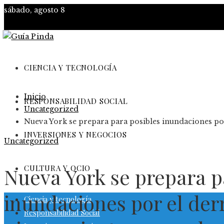
sábado, agosto 8
CIENCIA Y TECNOLOGÍA
Inicio
RESPONSABILIDAD SOCIAL
Uncategorized
Nueva York se prepara para posibles inundaciones por e
INVERSIONES Y NEGOCIOS
Uncategorized
CULTURA Y OCIO
Nueva York se prepara p
inundaciones por el der
Ciencia y tecnología
Responsabilidad Social