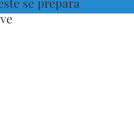
este se prepara
eve