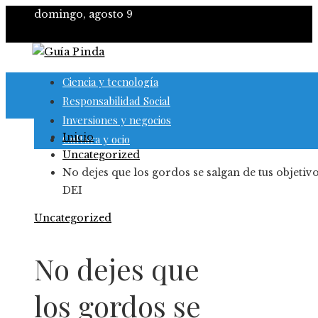
domingo, agosto 9
Ciencia y tecnología
Responsabilidad Social
Inversiones y negocios
Inicio
Cultura y ocio
Uncategorized
No dejes que los gordos se salgan de tus objetiv
DEI
Uncategorized
No dejes que
los gordos se