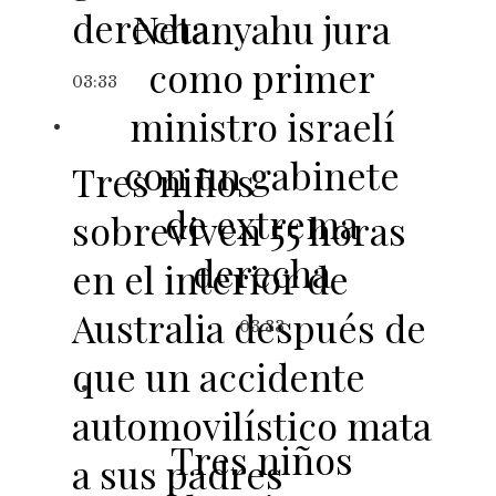
derecha
Netanyahu jura
como primer
03:33
ministro israelí
con un gabinete
Tres niños
de extrema
sobreviven 55 horas
derecha
en el interior de
Australia después de
03:33
que un accidente
automovilístico mata
Tres niños
a sus padres