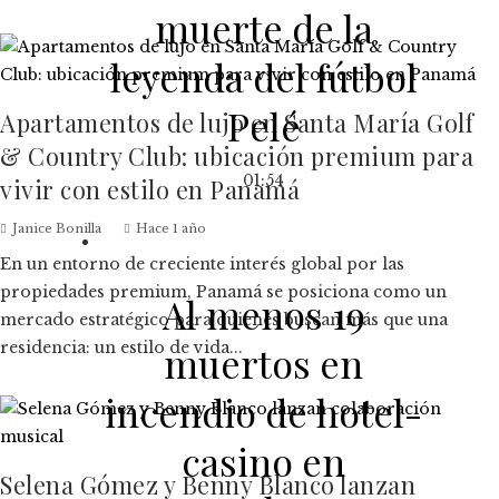
muerte de la
leyenda del fútbol
Pelé
Apartamentos de lujo en Santa María Golf
& Country Club: ubicación premium para
01:54
vivir con estilo en Panamá
Janice Bonilla
Hace 1 año
En un entorno de creciente interés global por las
propiedades premium, Panamá se posiciona como un
Al menos 19
mercado estratégico para quienes buscan más que una
residencia: un estilo de vida...
muertos en
incendio de hotel-
casino en
Selena Gómez y Benny Blanco lanzan