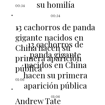
su homilía
00:54
00:54
13 cachorros de panda
gigante nacidos en
13 cachorros de
China hacen su
panda gigante
primera aparición
nacidos en China
pública
hacen su primera
01:06
aparición pública
01:06
Andrew Tate