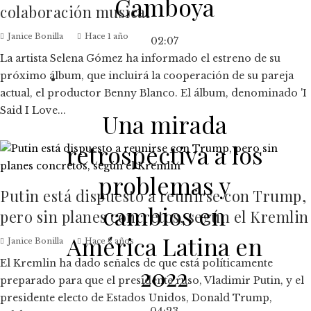
Camboya
colaboración musical
Janice Bonilla
Hace 1 año
02:07
La artista Selena Gómez ha informado el estreno de su
próximo álbum, que incluirá la cooperación de su pareja
actual, el productor Benny Blanco. El álbum, denominado 'I
Said I Love...
Una mirada
retrospectiva a los
problemas y
Putin está dispuesto a reunirse con Trump,
cambios en
pero sin planes concretos, según el Kremlin
América Latina en
Janice Bonilla
Hace 2 años
El Kremlin ha dado señales de que está políticamente
2022
preparado para que el presidente ruso, Vladimir Putin, y el
presidente electo de Estados Unidos, Donald Trump,
04:23