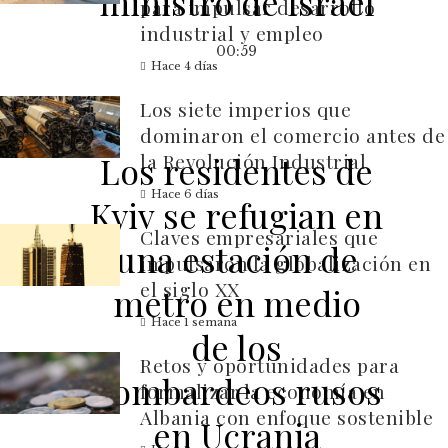
ministro de Israel
para impulsar desarrollo
industrial y empleo
00:59
Hace 4 días
Los siete imperios que
dominaron el comercio antes de
la Revolución Industrial
Los residentes de
Hace 6 días
Kyiv se refugian en
Claves empresariales que
una estación de
impulsaron la globalización en
el siglo XX
metro en medio
Hace 1 semana
de los
Retos y oportunidades para
bombardeos rusos
formalizar la economía en
Albania con enfoque sostenible
en Ucrania