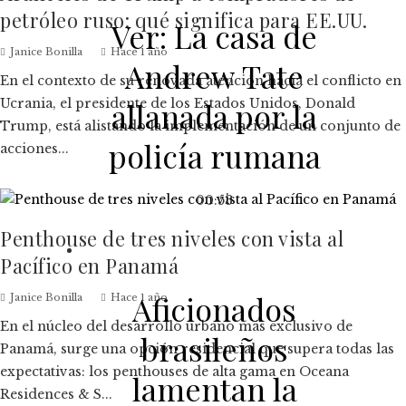
petróleo ruso: qué significa para EE.UU.
Ver: La casa de
Janice Bonilla
Hace 1 año
Andrew Tate
En el contexto de su renovada atención hacia el conflicto en
Ucrania, el presidente de los Estados Unidos, Donald
allanada por la
Trump, está alistando la implementación de un conjunto de
policía rumana
acciones...
00:53
Penthouse de tres niveles con vista al
Pacífico en Panamá
Aficionados
Janice Bonilla
Hace 1 año
En el núcleo del desarrollo urbano más exclusivo de
brasileños
Panamá, surge una opción residencial que supera todas las
expectativas: los penthouses de alta gama en Oceana
lamentan la
Residences & S...