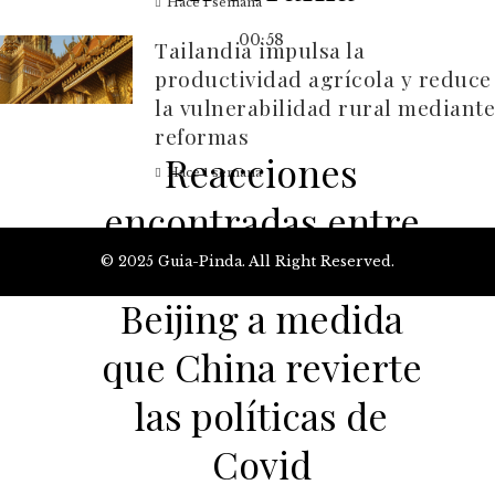
Hace 1 semana
00:58
Tailandia impulsa la
productividad agrícola y reduce
la vulnerabilidad rural mediante
reformas
Reacciones
Hace 1 semana
encontradas entre
los residentes de
© 2025 Guia-Pinda. All Right Reserved.
Beijing a medida
que China revierte
las políticas de
Covid