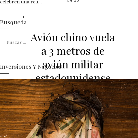
celebren una reu...
Busqueda
Avión chino vuela
Buscar:
a 3 metros de
avión militar
Inversiones Y Negocios
estadounidense
01:22
Rusia lanza nuevos