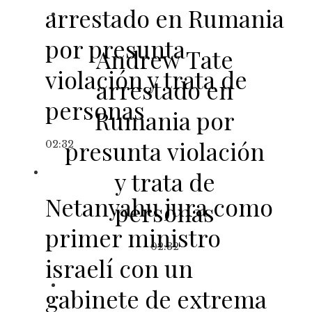
arrestado en Rumania
por presunta
Andrew Tate
violación y trata de
arrestado en
personas
Rumania por
presunta violación
02:32
y trata de
Netanyahu jura como
personas
primer ministro
02:32
israelí con un
gabinete de extrema