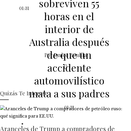
sobreviven 55
01:31
horas en el
interior de
Australia después
de que un
Por Janice Bonilla
accidente
automovilístico
mata a sus padres
Quizás Te Interese
01:31
Aranceles de Trump a compradores de