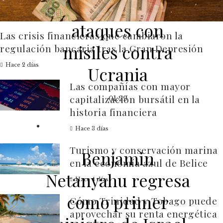
y poderosos
ataques con
Las crisis financieras que cambiaron la
misiles contra
regulación bancaria tras la Gran Depresión
Hace 2 días
Ucrania
Las compañías con mayor
capitalización bursátil en la
01:29
historia financiera
Hace 3 días
Turismo y conservación marina
Benjamin
en la economía azul de Belice
Netanyahu regresa
Hace 4 días
como primer
Cómo Trinidad y Tobago puede
aprovechar su renta energética