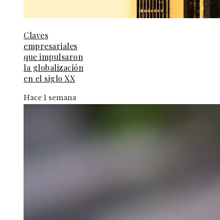
Claves
empresariales
que impulsaron
la globalización
en el siglo XX
Hace 1 semana