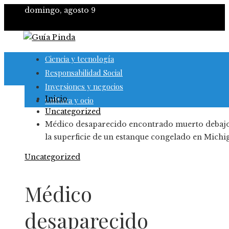
domingo, agosto 9
Ciencia y tecnología
Responsabilidad Social
Inversiones y negocios
Inicio
Cultura y ocio
Uncategorized
Médico desaparecido encontrado muerto debaj
la superficie de un estanque congelado en Michi
Uncategorized
Médico
desaparecido