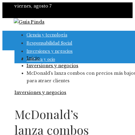
viernes, agosto 7
Ciencia y tecnología
Responsabilidad Social
Inversiones y negocios
Inicio
Cultura y ocio
Inversiones y negocios
McDonald’s lanza combos con precios más bajo
para atraer clientes
Inversiones y negocios
McDonald’s
lanza combos