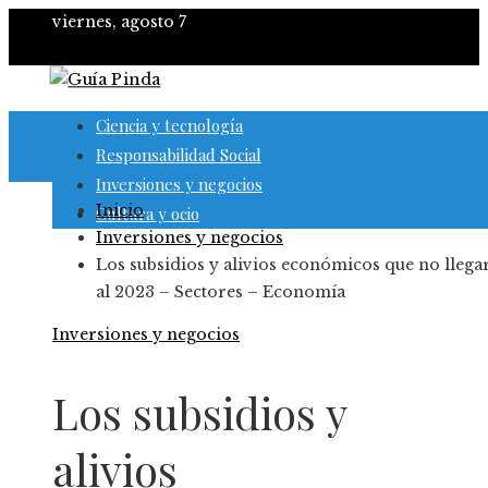
viernes, agosto 7
Ciencia y tecnología
Responsabilidad Social
Inversiones y negocios
Inicio
Cultura y ocio
Inversiones y negocios
Los subsidios y alivios económicos que no llega
al 2023 – Sectores – Economía
Inversiones y negocios
Los subsidios y
alivios