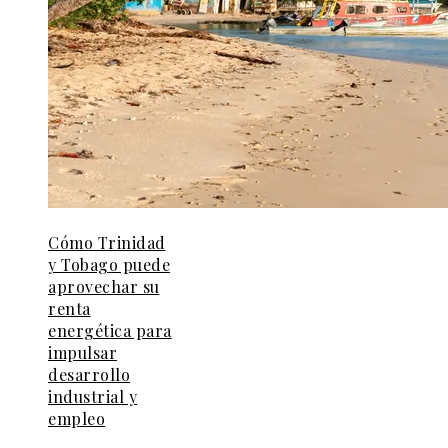
Cómo Trinidad
y Tobago puede
aprovechar su
renta
energética para
impulsar
desarrollo
industrial y
empleo