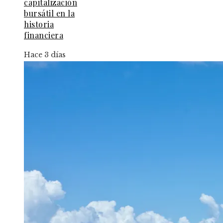
capitalización
bursátil en la
historia
financiera
Hace 3 días