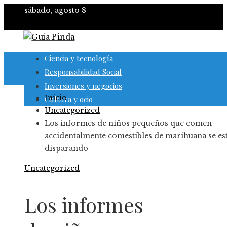
sábado, agosto 8
Ciencia y tecnología
Responsabilidad Social
Inversiones y negocios
Inicio
Cultura y ocio
Uncategorized
Los informes de niños pequeños que comen
accidentalmente comestibles de marihuana se es
disparando
Uncategorized
Los informes