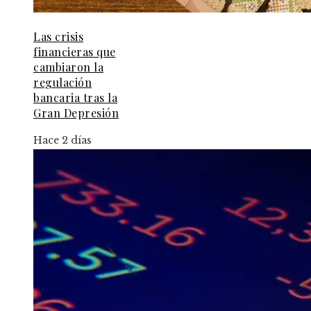
Las crisis
financieras que
cambiaron la
regulación
bancaria tras la
Gran Depresión
Hace 2 días