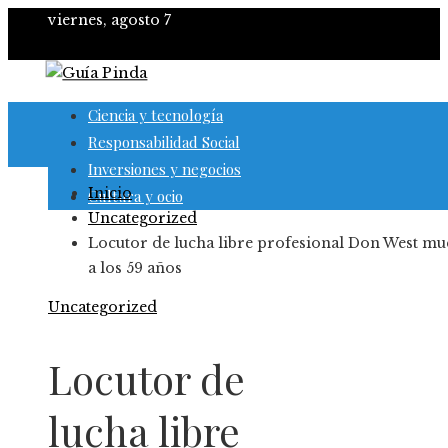
viernes, agosto 7
Ciencia y tecnología
Responsabilidad Social
Inversiones y negocios
Inicio
Cultura y ocio
Uncategorized
Locutor de lucha libre profesional Don West mu
a los 59 años
Uncategorized
Locutor de
lucha libre