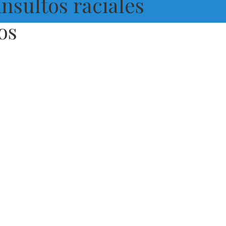
sultos raciales
os