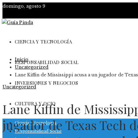
domingo, agosto 9
CIENCIA Y TECNOLOGÍA
Inicio
RESPONSABILIDAD SOCIAL
Uncategorized
Lane Kiffin de Mississippi acusa a un jugador de Texa
INVERSIONES Y NEGOCIOS
Uncategorized
CULTURA Y OCIO
Lane Kiffin de Mississip
jugador de Texas Tech d
Ciencia y tecnología
Responsabilidad Social