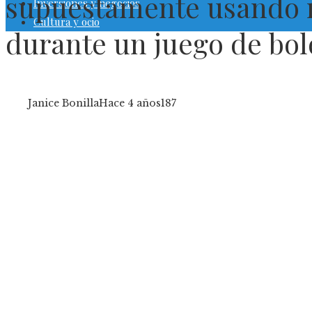
supuestamente usando in
Inversiones y negocios
Cultura y ocio
durante un juego de bol
Janice Bonilla
Hace 4 años
187