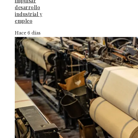
impulsar
desarrollo
industrial y
empleo
Hace 6 días