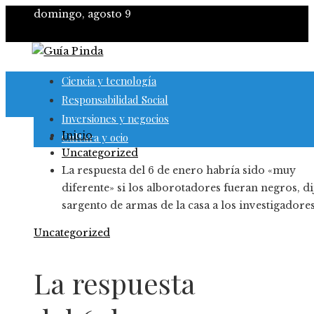
domingo, agosto 9
Ciencia y tecnología
Responsabilidad Social
Inversiones y negocios
Inicio
Cultura y ocio
Uncategorized
La respuesta del 6 de enero habría sido «muy
diferente» si los alborotadores fueran negros, di
sargento de armas de la casa a los investigadores
Uncategorized
La respuesta